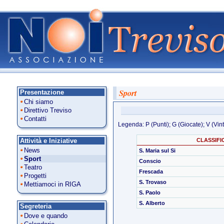
Sport
Presentazione
Chi siamo
Direttivo Treviso
Contatti
Legenda: P (Punti); G (Giocate); V (Vinte
Attività e Iniziative
CLASSIFI
News
S. Maria sul Si
Sport
Conscio
Teatro
Frescada
Progetti
S. Trovaso
Mettiamoci in RIGA
S. Paolo
S. Alberto
Segreteria
Dove e quando