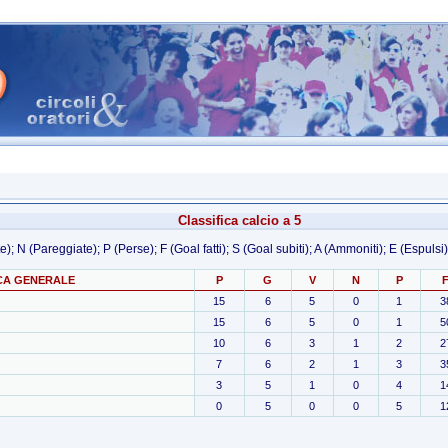
Classifica calcio a 5
); N (Pareggiate); P (Perse); F (Goal fatti); S (Goal subiti); A (Ammoniti); E (Espulsi)
CA GENERALE
P
G
V
N
P
15
6
5
0
1
3
15
6
5
0
1
5
10
6
3
1
2
2
7
6
2
1
3
3
3
5
1
0
4
1
0
5
0
0
5
1