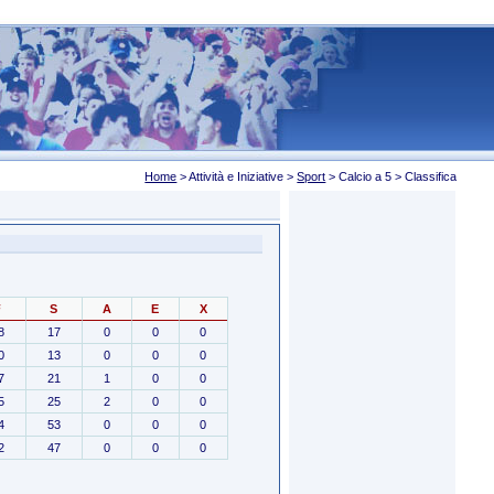
Home
> Attività e Iniziative >
Sport
> Calcio a 5 > Classifica
F
S
A
E
X
8
17
0
0
0
0
13
0
0
0
7
21
1
0
0
5
25
2
0
0
4
53
0
0
0
2
47
0
0
0