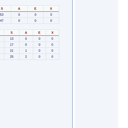
S
A
E
X
53
0
0
0
47
0
0
0
S
A
E
X
13
0
0
0
17
0
0
0
21
1
0
0
25
2
0
0