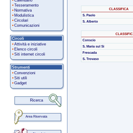
Calendario
Tesseramento
CLASSIFICA
Normativa
Modulistica
S. Paolo
Circolari
S. Alberto
Comunicazioni
CLASSIFICA
Circoli
Conscio
Attività e iniziative
S. Maria sul Si
Elenco circoli
Frescada
Siti internet circoli
S. Trovaso
Strumenti
Convenzioni
Siti utili
Gadget
Ricerca
Area Riservata