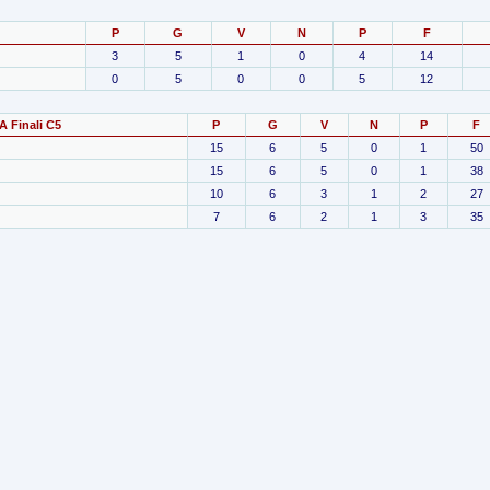
P
G
V
N
P
F
3
5
1
0
4
14
0
5
0
0
5
12
 Finali C5
P
G
V
N
P
F
15
6
5
0
1
50
15
6
5
0
1
38
10
6
3
1
2
27
7
6
2
1
3
35