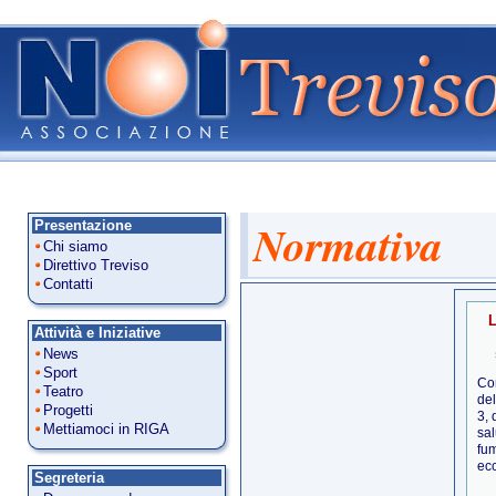
Normativa
Presentazione
Chi siamo
Direttivo Treviso
Contatti
L
Attività e Iniziative
News
Sport
Con
Teatro
del
Progetti
3, 
Mettiamoci in RIGA
sal
fum
ecc
Segreteria