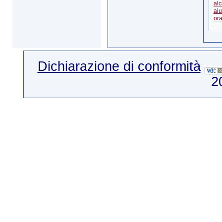
al
aiu
ora
Dichiarazione di conformità
2