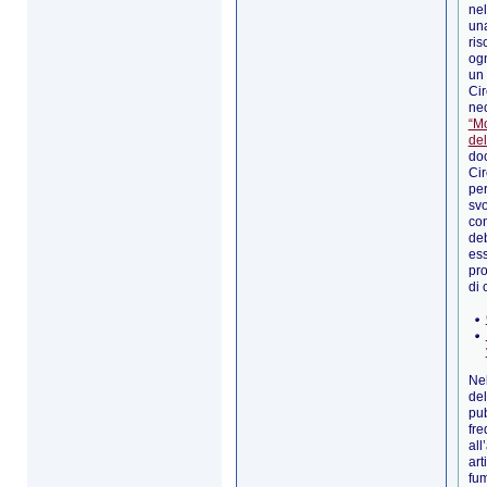
nel
una
ris
ogn
un 
Cir
nec
“Mo
del
doc
Cir
per
svo
con
de
ess
pro
di 
Nel
del
pub
fre
all
art
fu