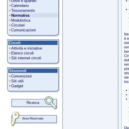
Dove e quando
Calendario
Tesseramento
Normativa
Modulistica
Circolari
Comunicazioni
Nel
è e
Circoli
nei
som
Attività e iniziative
be
Elenco circoli
Cir
Siti internet circoli
dot
ven
pre
Strumenti
str
Convenzioni
vie
Siti utili
loc
Gadget
Ricerca
Area Riservata
Que